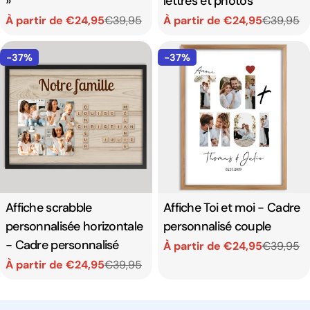
»
lettres et photos
À partir de €24,95
€39,95
À partir de €24,95
€39,95
Prix
Prix
Prix
Prix
de
habituel
de
habituel
-37%
-37%
vente
vente
Affiche scrabble
Affiche Toi et moi - Cadre
personnalisée horizontale
personnalisé couple
- Cadre personnalisé
À partir de €24,95
€39,95
Prix
Prix
À partir de €24,95
€39,95
Prix
Prix
de
habituel
vente
de
habituel