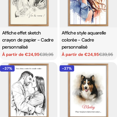
Affiche effet sketch
Affiche style aquarelle
crayon de papier - Cadre
colorée - Cadre
personnalisé
personnalisé
À partir de €24,95
€39,95
À partir de €24,95
€39,95
Prix
Prix
Prix
Prix
de
habituel
de
habituel
-37%
-37%
vente
vente