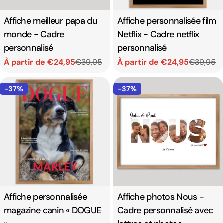
Affiche meilleur papa du
Affiche personnalisée film
monde - Cadre
Netflix - Cadre netflix
personnalisé
personnalisé
À partir de €24,95
€39,95
À partir de €24,95
€39,95
Prix
Prix
Prix
Prix
de
habituel
de
habituel
-37%
-37%
vente
vente
Affiche personnalisée
Affiche photos Nous -
magazine canin « DOGUE
Cadre personnalisé avec