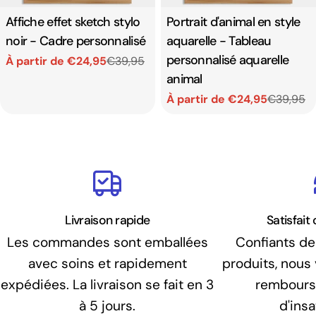
Affiche effet sketch stylo
Portrait d'animal en style
noir - Cadre personnalisé
aquarelle - Tableau
personnalisé aquarelle
À partir de €24,95
€39,95
Prix
Prix
animal
de
habituel
À partir de €24,95
€39,95
Prix
Prix
vente
de
habituel
vente
Livraison rapide
Satisfai
Les commandes sont emballées
Confiants de 
avec soins et rapidement
produits, nous
expédiées. La livraison se fait en 3
rembours
à 5 jours.
d'insa