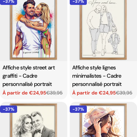
de
habituel
de
habituel
-37%
-37%
vente
vente
Affiche style street art
Affiche style lignes
graffiti - Cadre
minimalistes - Cadre
personnalisé portrait
personnalisé portrait
À partir de €24,95
€39,95
À partir de €24,95
€39,95
Prix
Prix
Prix
Prix
de
habituel
de
habituel
-37%
-37%
vente
vente