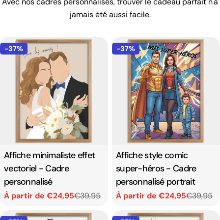
Avec nos cadres personnalisés, trouver le cadeau parfait n'a
jamais été aussi facile.
-37%
-37%
Affiche minimaliste effet
Affiche style comic
vectoriel - Cadre
super-héros - Cadre
personnalisé
personnalisé portrait
À partir de €24,95
€39,95
À partir de €24,95
€39,95
Prix
Prix
Prix
Prix