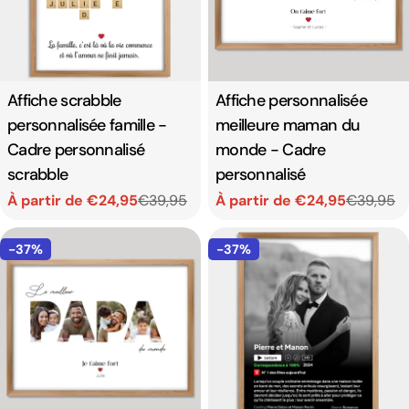
Affiche scrabble
Affiche personnalisée
personnalisée famille -
meilleure maman du
Cadre personnalisé
monde - Cadre
scrabble
personnalisé
À partir de €24,95
€39,95
À partir de €24,95
€39,95
Prix
Prix
Prix
Prix
de
habituel
de
habituel
-37%
-37%
vente
vente